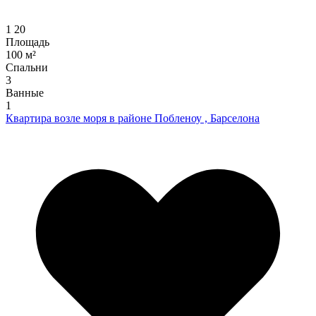
1
20
Площадь
100 м²
Спальни
3
Ванные
1
Квартира возле моря в районе Побленоу , Барселона