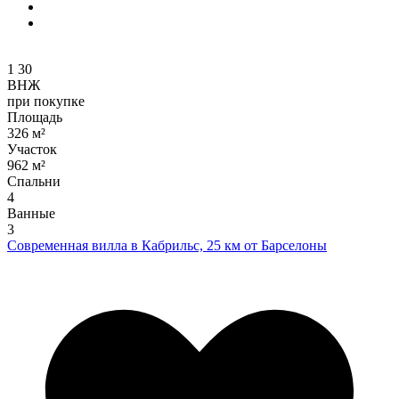
1
30
ВНЖ
при покупке
Площадь
326 м²
Участок
962 м²
Спальни
4
Ванные
3
Современная вилла в Кабрильс, 25 км от Барселоны