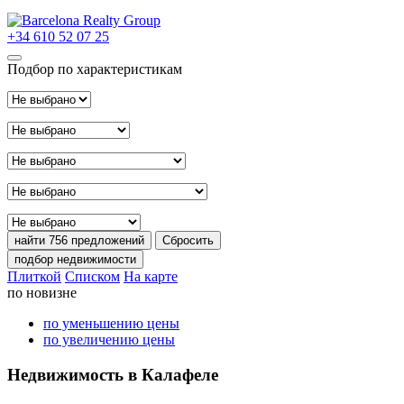
+34 610 52 07 25
Подбор по характеристикам
Тип сделки
Расположение
Район
Тип недвижимости
Цена
найти
756 предложений
Сбросить
подбор недвижимости
Плиткой
Списком
На карте
по новизне
по уменьшению цены
по увеличению цены
Недвижимость в Калафеле