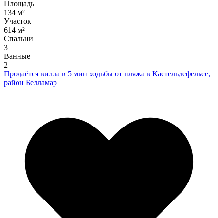
Площадь
134 м²
Участок
614 м²
Спальни
3
Ванные
2
Продаётся вилла в 5 мин ходьбы от пляжа в Кастельдефельсе,
район Белламар