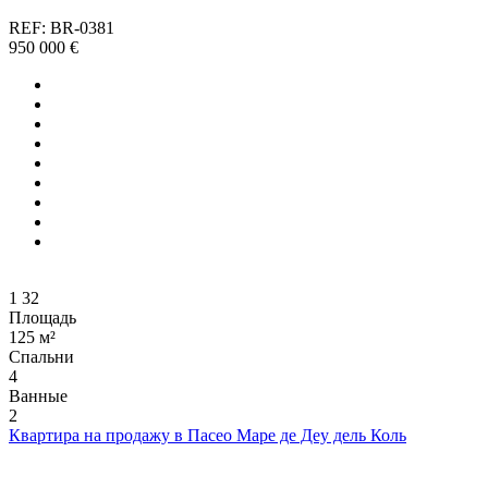
REF: BR-0381
950 000 €
1
32
Площадь
125 м²
Спальни
4
Ванные
2
Квартира на продажу в Пасео Маре де Деу дель Коль