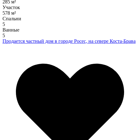
285 м²
Участок
578 м²
Спальни
5
Ванные
5
Продается частный дом в городе Росес, на севере Коста-Брава