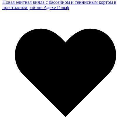
Новая элитная вилла с бассейном и теннисным кортом в
престижном районе Адехе Гольф