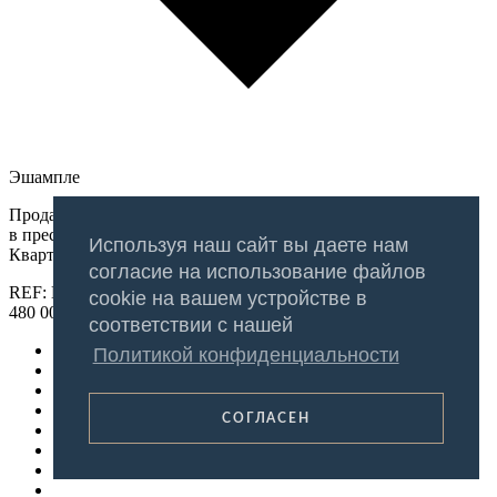
Эшампле
Продается трехкомнатная квартира после ремонта
в престижном районе Барселоны, I’Eixample Esquierra.
Используя наш сайт вы даете нам
Квартира расположена на улице Calle...
согласие на использование файлов
REF: BR-0354
cookie на вашем устройстве в
480 000 €
соответствии с нашей
Политикой конфиденциальности
СОГЛАСЕН