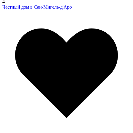
4
Частный дом в Сан-Мигель-д'Аро