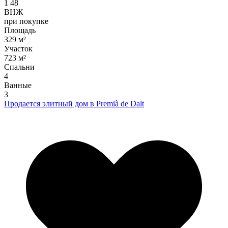
1
48
ВНЖ
при покупке
Площадь
329 м²
Участок
723 м²
Спальни
4
Ванные
3
Продается элитный дом в Premià de Dalt