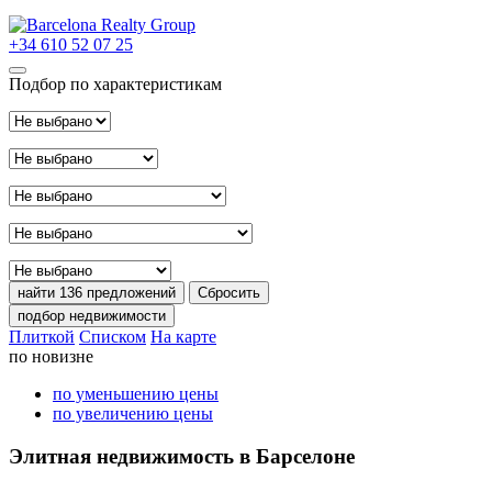
+34 610 52 07 25
Подбор по характеристикам
Тип сделки
Расположение
Район
Тип недвижимости
Цена
найти
136 предложений
Сбросить
подбор недвижимости
Плиткой
Списком
На карте
по новизне
по уменьшению цены
по увеличению цены
Элитная недвижимость в Барселоне