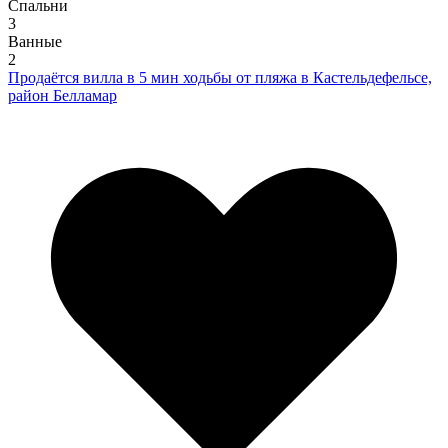
Спальни
3
Ванные
2
Продаётся вилла в 5 мин ходьбы от пляжа в Кастельдефельсе,
район Белламар