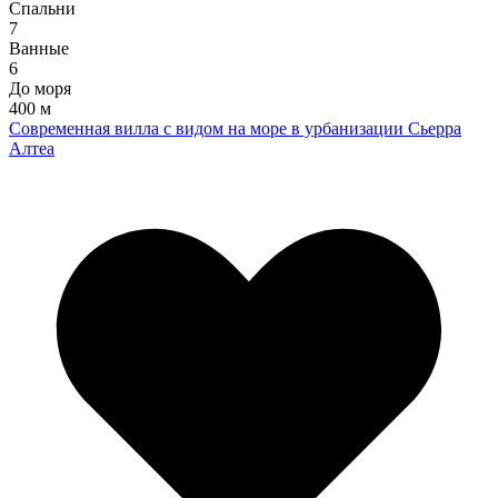
Спальни
7
Ванные
6
До моря
400 м
Современная вилла с видом на море в урбанизации Сьерра
Алтеа