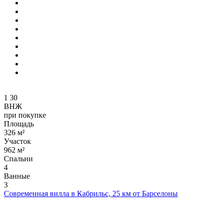
1
30
ВНЖ
при покупке
Площадь
326 м²
Участок
962 м²
Спальни
4
Ванные
3
Современная вилла в Кабрильс, 25 км от Барселоны