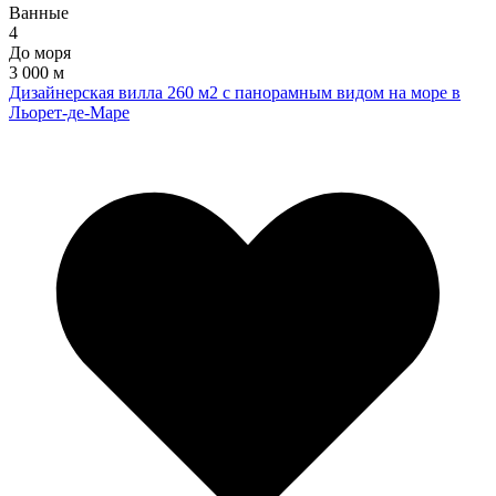
Ванные
4
До моря
3 000 м
Дизайнерская вилла 260 м2 с панорамным видом на море в
Льорет-де-Маре