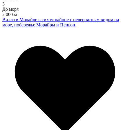
3
До моря
2 000 м
Вилла в Морайре в тихом районе с невероятным видом на
море, побережье Морайры и Пеньон