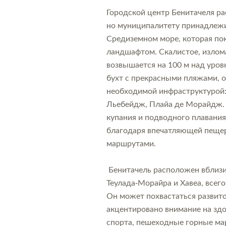
Городской центр Бенитачеля ра
но муниципалитету принадлежи
Средиземном море, которая п
ландшафтом. Скалистое, излом
возвышается на 100 м над уров
бухт с прекрасными пляжами, 
необходимой инфраструктурой: 
Льебейдж, Плайа де Морайдж.
купания и подводного плавания
благодаря впечатляющей пещер
маршрутами.
Бенитачель расположен вблизи
Теулада-Морайра и Хавеа, всего
Он может похвастаться развито
акцентировано внимание на зд
спорта, пешеходные горные мар