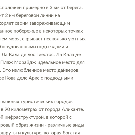
сположен примерно в 3 км от берега,
т 2 км береговой линии на
окоряет своим завораживающим
анное побережье в некоторых точках
нем моря, скрывает несколько уютных
оборудованными подъездами и
Ла Кала де лос Тиестос, Ла Кала де
 Пляж Морайдж идеальное место для
. Это излюбленное место дайверов,
е Кова делс Аркс с подводными
 важных туристических городов
 в 90 километрах от города Аликанте.
й инфраструктурой, в которой с
оровый образ жизни - различные виды
шруты и культуре, которая богатая