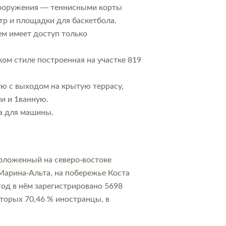
сооружения — теннисными корты
тр и площадки для баскетбола.
ем имеет доступ только
ом стиле построенная на участке 819
ю с выходом на крытую террасу,
и и 1ванную.
ка для машины.
положенный на северо-востоке
Марина-Альта, на побережье Коста
год в нём зарегистрировано 5698
торых 70,46 % иностранцы, в